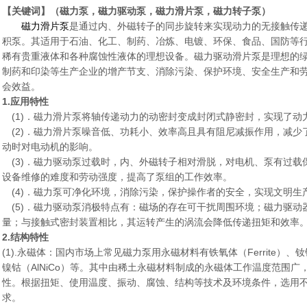
【关键词】（磁力泵，磁力驱动泵，磁力滑片泵，磁力转子泵）
磁力滑片泵
是通过内、外磁转子的同步旋转来实现动力的无接触传
积泵。其适用于石油、化工、制药、冶炼、电镀、环保、食品、国防等
稀有贵重液体和各种腐蚀性液体的理想设备。磁力驱动滑片泵是理想的
制药和印染等生产企业的增产节支、消除污染、保护环境、安全生产和
会效益。
1.
应用特性
(1)．磁力滑片泵将轴传递动力的动密封变成封闭式静密封，实现了动
(2)．磁力滑片泵噪音低、功耗小、效率高且具有阻尼减振作用，减少
动时对电动机的影响。
(3)．磁力驱动泵过载时，内、外磁转子相对滑脱，对电机、泵有过载
设备维修的难度和劳动强度，提高了泵组的工作效率。
(4)．磁力泵可净化环境，消除污染，保护操作者的安全，实现文明生
(5)．磁力驱动泵消极特点有：磁场的存在可干扰周围环境；磁力驱动
量；与接触式密封装置相比，其运转产生的涡流会降低传递扭矩和效率
2.
结构特性
(1).永磁体：国内市场上常见磁力泵用永磁材料有铁氧体（Ferrite）、钕铁
镍钴（AlNiCo）等。其中由稀土永磁材料制成的永磁体工作温度范围
性。根据扭矩、使用温度、振动、腐蚀、结构等技术及环境条件，选用
求。