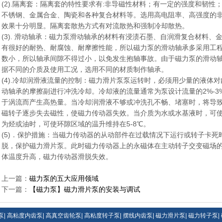
(2).隔离套：隔离套的特性要求有:非导磁性材料；有一定的强度和韧
不锈钢、金属合金、陶瓷和各种复合材料等。选用高电阻率、高强度的
效果十分明显。隔离套散热方式有对流散热和强制冷却散热。
(3). 滑动轴承：磁力泵滑动轴承的材料有浸渍石墨、自润滑复合材料
有很好的耐热、耐腐蚀、耐摩擦性能，所以磁力泵的滑动轴承多采用工
数小，所以轴承间隙不得过小，以免发生抱轴事故。由于磁力泵的滑动
据不同的介质及使用工况，选用不同的材质制作轴承。
(4).冷却润滑液流量的控制：磁力滑片泵泵运转时，必须用少量的液体
动轴承的摩擦副进行冲洗冷却。冷却液的流量通常为泵设计流量的2%-
于涡流而产生高热量。当冷却润滑液不够或冲洗孔不畅、堵塞时，将导
磁转子逐步失去磁性，使磁力传动器失效。当介质为水或水基液时，可使
为烃或油时，可使环隙区域的温升维持在5-8℃。
(5)．保护措施：当磁力传动器的从动部件在过载情况下运行或转子卡
脱，保护磁力滑片泵。此时磁力传动器上的永磁体在主动转子交变磁场
体温度升高，磁力传动器滑脱失效。
上一篇：
磁力泵的五大应用领域
下一篇：
【磁力泵】磁力滑片泵的安装与调试
泵
|
高粘度内齿泵
|
高真空齿轮泵
|
高粘度转子泵
|
摆线内齿泵
|
磁力滑片泵
|
磁力转子泵
|