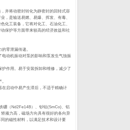
递，并将动密封转化为静密封的回转式容
行业，是输送易燃、易爆、挥发、有毒、
绿色化工装备，它将对化工、石油化工、
劳动保护等方面带来较高的经济效益和社
力的零泄漏传递。
了电动机振动对泵的影响和泵发生气蚀振
保护作用。易于安装拆卸和维修，减少了
产。
器在启动中易产生滞后，不适于精确计
。
硼（Nd2Fe14B）、钐钴(SmCo)、铝
广，矫顽力高，磁场方向具有很好的各向异
不同的磁性材料，以满足技术和设计要