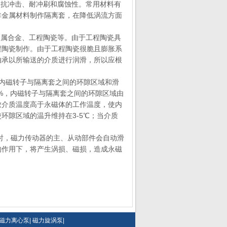
性；抗冲击、耐冲刷和腐蚀性。常用材料有
非金属材料制作隔离套，在降低涡流方面
、金属合金、工程陶瓷等。由于工程陶瓷具
程陶瓷制作。由于工程陶瓷很脆且膨胀系
轴承以所输送的介质进行润滑，所以应根
对内磁转子与隔离套之间的环隙区域和滑
3%，内磁转子与隔离套之间的环隙区域由
致介质温度高于永磁体的工作温度，使内
环隙区域的温升维持在3-5℃；当介质
死时，磁力传动器的主、从动部件会自动滑
的作用下，将产生涡损、磁损，造成永磁
磁力离心泵
|
磁力旋涡泵
|